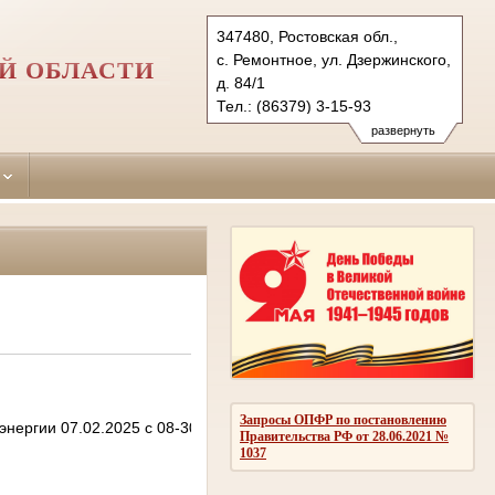
347480, Ростовская обл.,
с. Ремонтное, ул. Дзержинского,
Й ОБЛАСТИ
д. 84/1
Тел.: (86379) 3-15-93
(86379) 3-17-44 (ф.)
развернуть
remontnensky.ros@sudrf.ru
Запросы ОПФР по постановлению
нергии 07.02.2025 с 08-30 до 12-00.
Правительства РФ от 28.06.2021 №
1037