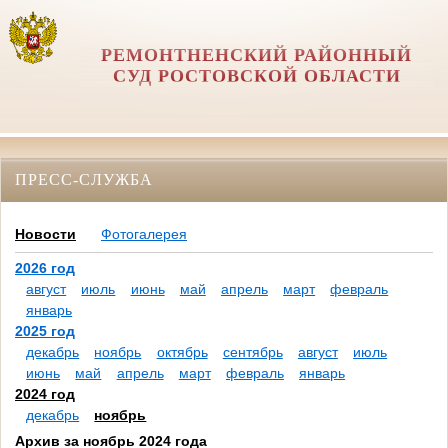
РЕМОНТНЕНСКИЙ РАЙОННЫЙ
СУД РОСТОВСКОЙ ОБЛАСТИ
ПРЕСС-СЛУЖБА
Новости
Фотогалерея
2026 год
август
июль
июнь
май
апрель
март
февраль
январь
2025 год
декабрь
ноябрь
октябрь
сентябрь
август
июль
июнь
май
апрель
март
февраль
январь
2024 год
декабрь
ноябрь
Архив за ноябрь 2024 года