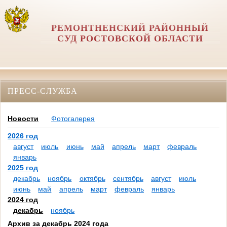
РЕМОНТНЕНСКИЙ РАЙОННЫЙ
СУД РОСТОВСКОЙ ОБЛАСТИ
ПРЕСС-СЛУЖБА
Новости
Фотогалерея
2026 год
август
июль
июнь
май
апрель
март
февраль
январь
2025 год
декабрь
ноябрь
октябрь
сентябрь
август
июль
июнь
май
апрель
март
февраль
январь
2024 год
декабрь
ноябрь
Архив за декабрь 2024 года