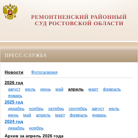
РЕМОНТНЕНСКИЙ РАЙОННЫЙ
СУД РОСТОВСКОЙ ОБЛАСТИ
ПРЕСС-СЛУЖБА
Новости
Фотогалерея
2026 год
август
июль
июнь
май
апрель
март
февраль
январь
2025 год
декабрь
ноябрь
октябрь
сентябрь
август
июль
июнь
май
апрель
март
февраль
январь
2024 год
декабрь
ноябрь
Архив за апрель 2026 года