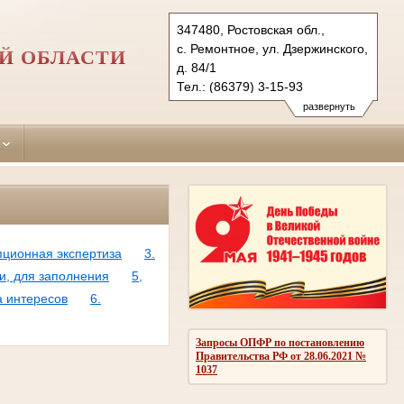
347480, Ростовская обл.,
с. Ремонтное, ул. Дзержинского,
Й ОБЛАСТИ
д. 84/1
Тел.: (86379) 3-15-93
(86379) 3-17-44 (ф.)
развернуть
remontnensky.ros@sudrf.ru
пционная экспертиза
3.
и, для заполнения
5,
а интересов
6.
Запросы ОПФР по постановлению
Правительства РФ от 28.06.2021 №
1037